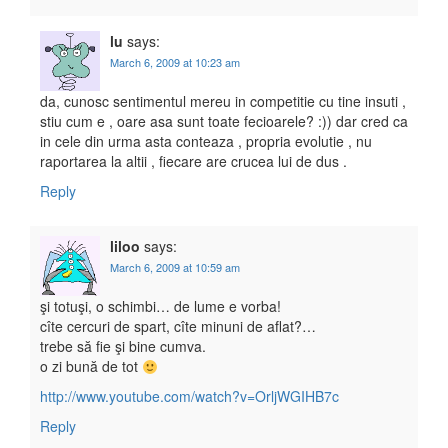
lu
says:
March 6, 2009 at 10:23 am
da, cunosc sentimentul mereu in competitie cu tine insuti ,
stiu cum e , oare asa sunt toate fecioarele? :)) dar cred ca
in cele din urma asta conteaza , propria evolutie , nu
raportarea la altii , fiecare are crucea lui de dus .
Reply
liloo
says:
March 6, 2009 at 10:59 am
şi totuşi, o schimbi… de lume e vorba!
cîte cercuri de spart, cîte minuni de aflat?…
trebe să fie şi bine cumva.
o zi bună de tot
http://www.youtube.com/watch?v=OrljWGIHB7c
Reply