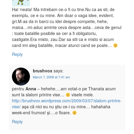
Hai ‘neata! Ma intrebam ce-o fi cu tine.Nu ca as sti, de
exemplu, ce e cu mine. Am doar o vaga idee, evident,
gri.M-as da in barci cu idei despre competie, hehe,
maica…mi-aduc aminte ceva despre asta…ceva de genul
: toate bataliile posibile se cer a fi obligatoriu,
castigate.Era misto, zau.Dar sa stii ca e misto si acum
cand imi aleg bataliile, macar atunci cand se poate…
Reply
brushvox
says:
March 7, 2009 at 7:41 am
pentru
Anna
– hehehe….am votat-o pe Thanata acum
sunt la slalom printre vise…
visele mele.
http://brushvox.wordpress.com/2009/03/07/slalom-printre-
vise/
aşa că nici eu nu ştiu ce-i cu mine… hahahaha
week-end frumos! şi….o floare.
Reply