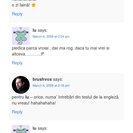
o zi faină!
Reply
lu
says:
March 6, 2009 at 2:04 pm
piedica parca vroiai , dar ma rog, daca tu mai vrei si
altceva………..:P
Reply
brushvox
says:
March 6, 2009 at 2:18 pm
pentru
lu
– orice, numa’ întrebări din testul de la engleză
nu vreau! hahahahaha!
Reply
lu
says: