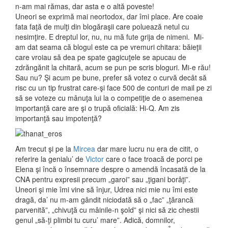
n-am mai rămas, dar asta e o altă poveste!
Uneori se exprimă mai neortodox, dar îmi place. Are coaie
fata faţă de mulţi din blogăraşii care poluează netul cu
nesimţire. E dreptul lor, nu, nu mă fute grija de nimeni. Mi-
am dat seama că blogul este ca pe vremuri chitara: băieţii
care vroiau să dea pe spate gagicuţele se apucau de
zdrăngănit la chitară, acum se pun pe scris bloguri. Mi-e rău!
Sau nu? Şi acum pe bune, prefer să votez o curvă decât să
risc cu un tip frustrat care-şi face 500 de conturi de mail pe zi
să se voteze cu mânuţa lui la o competiţie de o asemenea
importanţă care are şi o trupă oficială: Hi-Q. Am zis
importanţă sau impotenţă?
Am trecut şi pe la
Mircea
dar mare lucru nu era de citit, o
referire la genialu’ de
Victor
care o face troacă de porci pe
Elena şi încă o însemnare despre o amendă încasată de la
CNA pentru expresii precum „garoi” sau „ţigani borâţi”.
Uneori şi mie îmi vine să înjur, Udrea nici mie nu îmi este
dragă, da’ nu m-am gândit niciodată să o „fac” „ţărancă
parvenită”, „chivuţă cu mâinile-n şold” şi nici să zic chestii
genul „să-ţi plimbi tu curu’ mare”. Adică, domnilor,