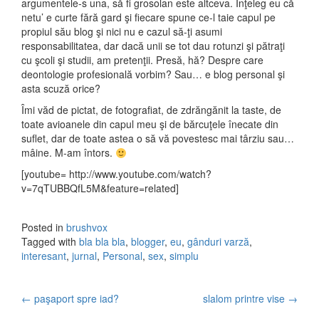
argumentele-s una, să fi grosolan este altceva. Înţeleg eu că
netu’ e curte fără gard şi fiecare spune ce-l taie capul pe
propiul său blog şi nici nu e cazul să-ţi asumi
responsabilitatea, dar dacă unii se tot dau rotunzi şi pătraţi
cu şcoli şi studii, am pretenţii. Presă, hă? Despre care
deontologie profesională vorbim? Sau… e blog personal şi
asta scuză orice?
Îmi văd de pictat, de fotografiat, de zdrăngănit la taste, de
toate avioanele din capul meu şi de bărcuţele înecate din
suflet, dar de toate astea o să vă povestesc mai târziu sau…
mâine. M-am întors.
[youtube= http://www.youtube.com/watch?
v=7qTUBBQfL5M&feature=related]
Posted in
brushvox
Tagged with
bla bla bla
,
blogger
,
eu
,
gânduri varză
,
interesant
,
jurnal
,
Personal
,
sex
,
simplu
←
paşaport spre iad?
slalom printre vise
→