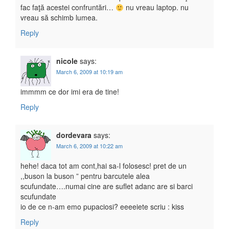
fac faţă acestei confruntări…
nu vreau laptop. nu
vreau să schimb lumea.
Reply
nicole
says:
March 6, 2009 at 10:19 am
immmm ce dor imi era de tine!
Reply
dordevara
says:
March 6, 2009 at 10:22 am
hehe! daca tot am cont,hai sa-l folosesc! pret de un
,,buson la buson ” pentru barcutele alea
scufundate….numai cine are suflet adanc are si barci
scufundate
io de ce n-am emo pupaciosi? eeeeiete scriu : kiss
Reply