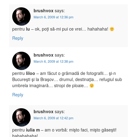
brushvox
says:
March 6, 2009 at 12:36 pm
pentru
lu
– ok, poţi să-mi pui ce vrei… hahahaha!
Reply
brushvox
says:
March 6, 2009 at 12:38 pm
pentru
liloo
– am făcut o grămadă de fotografii… şi-n
Bucureşti şi la Braşov… drumul, destinaţia… refugiul sub
umbrela imaginară… stropi de ploaie…
Reply
brushvox
says:
March 6, 2009 at 12:42 pm
pentru
iulia m
– am o vorbă: mişto faci, mişto găseşti!
hahahahaha!