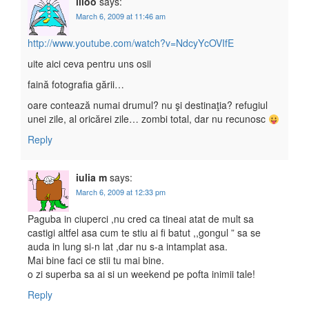
liloo
says:
March 6, 2009 at 11:46 am
http://www.youtube.com/watch?v=NdcyYcOVIfE
uite aici ceva pentru uns osii
faină fotografia gării…
oare contează numai drumul? nu şi destinaţia? refugiul
unei zile, al oricărei zile… zombi total, dar nu recunosc
Reply
iulia m
says:
March 6, 2009 at 12:33 pm
Paguba in ciuperci ,nu cred ca tineai atat de mult sa
castigi altfel asa cum te stiu ai fi batut ,,gongul ” sa se
auda in lung si-n lat ,dar nu s-a intamplat asa.
Mai bine faci ce stii tu mai bine.
o zi superba sa ai si un weekend pe pofta inimii tale!
Reply