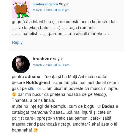
says:
prodan angelica
March 6, 2009 at 8:38 pm
guguţă ăla infantil nu ştiu de ce este acolo la presă .deh
…..vb ta ,viaţa bate…….:) ……aşa i românul
…….manelist ……..pardon …..nu ascult manele…….
Reply
brushvox
says:
March 7, 2009 at 3:31 am
pentru
adnana
– ‘neaţa şi La Mulţi Ani încă o dată!
despre
RoBlogFest
nici eu nu ştiu mai mult decât ce am
găsit pe
situl lor
… am picat în poveste ca musca-n lapte.
dar mă bucur că prietena noastră de pe
Netlog
,
Thanata, a prins finala.
multe nu înţeleg! de exemplu, cum de blogul lui
Badea
e
catalogat
“personal”
? aaaa….că mai înjură şi câte un
poliţist care-l opreşte-n trafic sau oamenii care-i saltă
maşina când parchează neregulamentar? aha! asta o fi!
hahahaha!