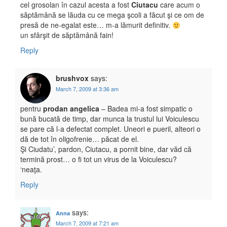
cel grosolan în cazul acesta a fost
Ciutacu
care acum o
săptămână se lăuda cu ce mega şcoli a făcut şi ce om de
presă de ne-egalat este… m-a lămurit definitiv.
un sfârşit de săptămână fain!
Reply
brushvox
says:
March 7, 2009 at 3:36 am
pentru
prodan angelica
– Badea mi-a fost simpatic o
bună bucată de timp, dar munca la trustul lui Voiculescu
se pare că l-a defectat complet. Uneori e pueril, alteori o
dă de tot în oligofrenie… păcat de el.
Şi Ciudatu’, pardon, Ciutacu, a pornit bine, dar văd că
termină prost… o fi tot un virus de la Voiculescu?
‘neaţa.
Reply
says:
Anna
March 7, 2009 at 7:21 am