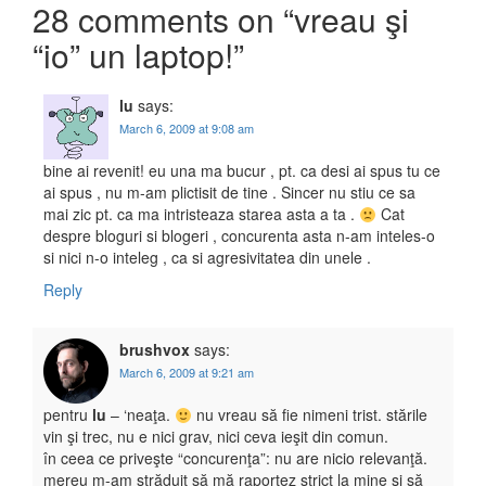
Post navigation
28 comments on “
vreau şi
“io” un laptop!
”
lu
says:
March 6, 2009 at 9:08 am
bine ai revenit! eu una ma bucur , pt. ca desi ai spus tu ce
ai spus , nu m-am plictisit de tine . Sincer nu stiu ce sa
mai zic pt. ca ma intristeaza starea asta a ta .
Cat
despre bloguri si blogeri , concurenta asta n-am inteles-o
si nici n-o inteleg , ca si agresivitatea din unele .
Reply
brushvox
says:
March 6, 2009 at 9:21 am
pentru
lu
– ‘neaţa.
nu vreau să fie nimeni trist. stările
vin şi trec, nu e nici grav, nici ceva ieşit din comun.
în ceea ce priveşte “concurenţa”: nu are nicio relevanţă.
mereu m-am străduit să mă raportez strict la mine şi să