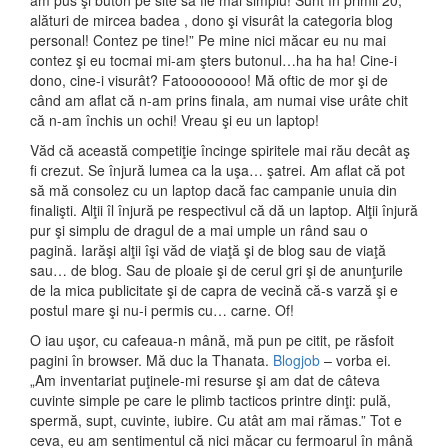
am pus şi buton pe site să fie mai simplu! Sunt în primii 20,
alături de mircea badea , dono şi visurât la categoria blog
personal! Contez pe tine!” Pe mine nici măcar eu nu mai
contez şi eu tocmai mi-am şters butonul…ha ha ha! Cine-i
dono, cine-i visurât? Fatoooooooo! Mă oftic de mor şi de
când am aflat că n-am prins finala, am numai vise urâte chit
că n-am închis un ochi! Vreau şi eu un laptop!
Văd că această competiţie încinge spiritele mai rău decât aş
fi crezut. Se înjură lumea ca la uşa… şatrei. Am aflat că pot
să mă consolez cu un laptop dacă fac campanie unuia din
finalişti. Alţii îl înjură pe respectivul că dă un laptop. Alţii înjură
pur şi simplu de dragul de a mai umple un rând sau o
pagină. Iarăşi alţii îşi văd de viaţă şi de blog sau de viaţă
sau… de blog. Sau de ploaie şi de cerul gri şi de anunţurile
de la mica publicitate şi de capra de vecină că-s varză şi e
postul mare şi nu-i permis cu… carne. Of!
O iau uşor, cu cafeaua-n mână, mă pun pe citit, pe răsfoit
pagini în browser. Mă duc la Thanata.
Blogjob
– vorba ei.
„Am inventariat puţinele-mi resurse şi am dat de câteva
cuvinte simple pe care le plimb tacticos printre dinţi: pulă,
spermă, supt, cuvinte, iubire. Cu atât am mai rămas.” Tot e
ceva, eu am sentimentul că nici măcar cu fermoarul în mână