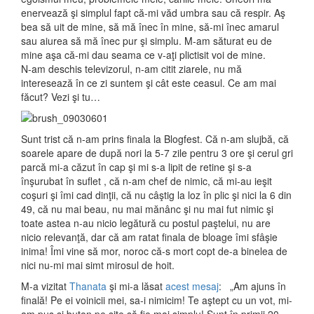
enervează şi simplul fapt că-mi văd umbra sau că respir. Aş
bea să uit de mine, să mă înec în mine, să-mi înec amarul
sau aiurea să mă înec pur şi simplu. M-am săturat eu de
mine aşa că-mi dau seama ce v-aţi plictisit voi de mine.
N-am deschis televizorul, n-am citit ziarele, nu mă
interesează în ce zi suntem şi cât este ceasul. Ce am mai
făcut? Vezi şi tu…
Sunt trist că n-am prins finala la Blogfest. Că n-am slujbă, că
soarele apare de după nori la 5-7 zile pentru 3 ore şi cerul gri
parcă mi-a căzut în cap şi mi s-a lipit de retine şi s-a
înşurubat în suflet , că n-am chef de nimic, că mi-au ieşit
coşuri şi îmi cad dinţii, că nu câştig la loz în plic şi nici la 6 din
49, că nu mai beau, nu mai mănânc şi nu mai fut nimic şi
toate astea n-au nicio legătură cu postul paştelui, nu are
nicio relevanţă, dar că am ratat finala de bloage îmi sfâşie
inima! Îmi vine să mor, noroc că-s mort copt de-a binelea de
nici nu-mi mai simt mirosul de hoit.
M-a vizitat
Thanata
şi mi-a lăsat
acest mesaj
: „Am ajuns în
finală! Pe ei voinicii mei, sa-i nimicim! Te aştept cu un vot, mi-