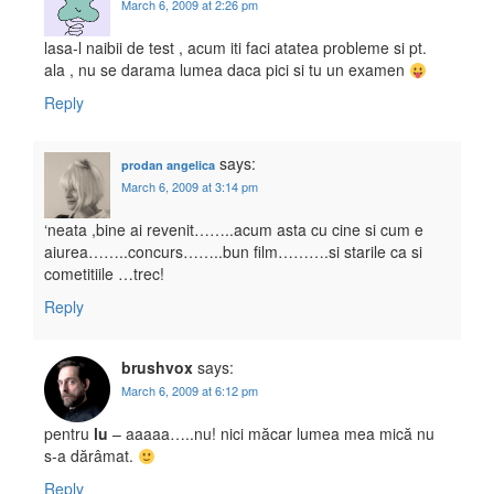
March 6, 2009 at 2:26 pm
lasa-l naibii de test , acum iti faci atatea probleme si pt.
ala , nu se darama lumea daca pici si tu un examen
Reply
says:
prodan angelica
March 6, 2009 at 3:14 pm
‘neata ,bine ai revenit……..acum asta cu cine si cum e
aiurea……..concurs……..bun film……….si starile ca si
cometitiile …trec!
Reply
brushvox
says:
March 6, 2009 at 6:12 pm
pentru
lu
– aaaaa…..nu! nici măcar lumea mea mică nu
s-a dărâmat.
Reply