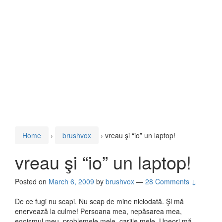
Home
›
brushvox
›
vreau şi “io” un laptop!
vreau şi “io” un laptop!
Posted on
March 6, 2009
by
brushvox
—
28 Comments ↓
De ce fugi nu scapi. Nu scap de mine niciodată. Şi mă
enervează la culme! Persoana mea, nepăsarea mea,
egoismul meu, problemele mele, cariile mele. Uneori mă