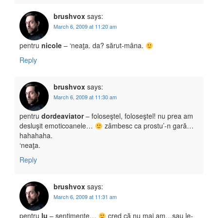
brushvox
says:
March 6, 2009 at 11:20 am
pentru
nicole
– ‘neaţa. da? sărut-mâna.
Reply
brushvox
says:
March 6, 2009 at 11:30 am
pentru
dordeaviator
– foloseştel, foloseştel! nu prea am
desluşit emoticoanele…
zâmbesc ca prostu’-n gară…
hahahaha.
‘neaţa.
Reply
brushvox
says:
March 6, 2009 at 11:31 am
pentru
lu
– sentimente…
cred că nu mai am…sau le-