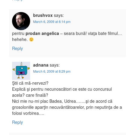
brushvox
says:
March 6, 2009 at 6:14 pm
pentru
prodan angelica
– seara bună! viaţa bate filmul…
hehehe.
Reply
adnana
says:
March 6, 2009 at 8:29 pm
Ştii că mă-nervezi?
Explică şi pentru necunoscători ce este cu concursul
acela? care finală?
Nici mie nu-mi plac Badea, Udrea…….şi de acord că
grosoloniile aparţin necuvântătoarelor, prin neputinţa de a
folosi vorbirea….
Reply