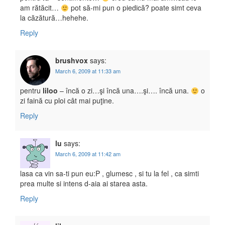
am rătăcit…
pot să-mi pun o piedică? poate simt ceva
la căzătură…hehehe.
Reply
brushvox
says:
March 6, 2009 at 11:33 am
pentru
liloo
– încă o zi…şi încă una….şi…. încă una.
o
zi faină cu ploi cât mai puţine.
Reply
lu
says:
March 6, 2009 at 11:42 am
lasa ca vin sa-ti pun eu:P , glumesc , si tu la fel , ca simti
prea multe si intens d-aia ai starea asta.
Reply