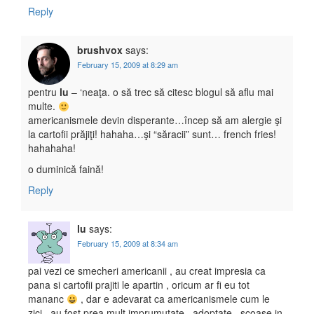
Reply
brushvox
says:
February 15, 2009 at 8:29 am
pentru
lu
– ‘neaţa. o să trec să citesc blogul să aflu mai
multe.
americanismele devin disperante…încep să am alergie şi
la cartofii prăjiţi! hahaha…şi “săracii” sunt… french fries!
hahahaha!
o duminică faină!
Reply
lu
says:
February 15, 2009 at 8:34 am
pai vezi ce smecheri americanii , au creat impresia ca
pana si cartofii prajiti le apartin , oricum ar fi eu tot
mananc
, dar e adevarat ca americanismele cum le
zici , au fost prea mult imprumutate , adoptate , scoase in