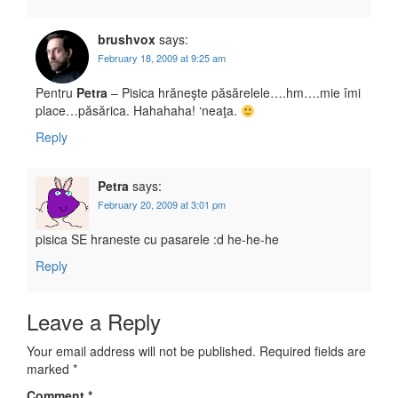
brushvox
says:
February 18, 2009 at 9:25 am
Pentru
Petra
– Pisica hrăneşte păsărelele….hm….mie îmi
place…păsărica. Hahahaha! ‘neaţa.
Reply
Petra
says:
February 20, 2009 at 3:01 pm
pisica SE hraneste cu pasarele :d he-he-he
Reply
Leave a Reply
Your email address will not be published.
Required fields are
marked
*
Comment
*