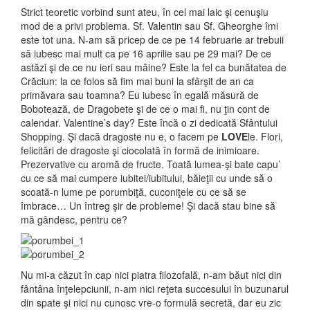
Strict teoretic vorbind sunt ateu, în cel mai laic şi cenuşiu
mod de a privi problema. Sf. Valentin sau Sf. Gheorghe îmi
este tot una. N-am să pricep de ce pe 14 februarie ar trebuii
să iubesc mai mult ca pe 16 aprilie sau pe 29 mai? De ce
astăzi şi de ce nu ieri sau mâine? Este la fel ca bunătatea de
Crăciun: la ce folos să fim mai buni la sfârşit de an ca
primăvara sau toamna? Eu iubesc în egală măsură de
Bobotează, de Dragobete şi de ce o mai fi, nu ţin cont de
calendar. Valentine’s day? Este încă o zi dedicată Sfântului
Shopping. Şi dacă dragoste nu e, o facem pe
LOVE
le. Flori,
felicitări de dragoste şi ciocolată în formă de inimioare.
Prezervative cu aromă de fructe. Toată lumea-şi bate capu’
cu ce să mai cumpere iubitei/iubitului, băieţii cu unde să o
scoată-n lume pe porumbiţă, cuconiţele cu ce să se
îmbrace… Un întreg şir de probleme! Şi dacă stau bine să
mă gândesc, pentru ce?
Nu mi-a căzut în cap nici piatra filozofală, n-am băut nici din
fântâna înţelepciunii, n-am nici reţeta succesului în buzunarul
din spate şi nici nu cunosc vre-o formulă secretă, dar eu zic