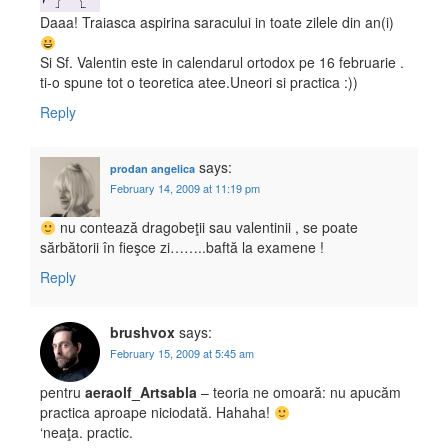
Daaa! Traiasca aspirina saracului in toate zilele din an(i)
Si Sf. Valentin este in calendarul ortodox pe 16 februarie .
ti-o spune tot o teoretica atee.Uneori si practica :))
Reply
says:
prodan angelica
February 14, 2009 at 11:19 pm
nu contează dragobeţii sau valentinii , se poate
sărbătorii în fieşce zi……..baftă la examene !
Reply
brushvox
says:
February 15, 2009 at 5:45 am
pentru
aeraolf_Artsabla
– teoria ne omoară: nu apucăm
practica aproape niciodată. Hahaha!
‘neaţa. practic.