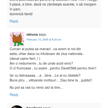
îi place, e bine. dacă ne zâmbeşte soarele, o să mergem
în parc.
duminică faină!
Reply
miruna
says:
February 15, 2009 at 9:24 am
Curcan ai putea sa manaci ..ca avem si noi din
astia..chiar daca nu infulecam de ziua nationala..
(decat caine fiert..! )
Am o nedumerire ..tu de unde scoti emo?
O zi frumoasa , cu soare ..pentru David!Siiiii pentru tine!1
Iar cu latinaaaaa….e…bine…Le ai cu citatele?
Bune ptru …viitoarele mottouri …Dau bine la…public!!
Nu pot sa rad cu nimic aici la tine…
Reply
brushvox
says: