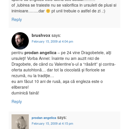
of ,iubirea se traieste nu se valorifica in ursuleti de plusi si
inimioare……..dar
pt unii trebuie o astfel de zi .:)
Reply
brushvox
says:
February 15, 2009 at 4:04 pm
pentru
prodan angelica
– pe 24 vine Dragobetele, alţi
ursuleţi! Vorba Annei: înainte nu am auzit nici de
Dragobete, de când cu Valentine’s-ul a “răsărit” şi contra-
oferta autohtonă… dar tot la ciocolată şi floricele se
rezumă, nu la tradiţie…
eu am făcut 10 ani de rusă, aşa că engleza este o
eliberare!
duminică faină!
Reply
says:
prodan angelica
February 15, 2009 at 4:15 pm