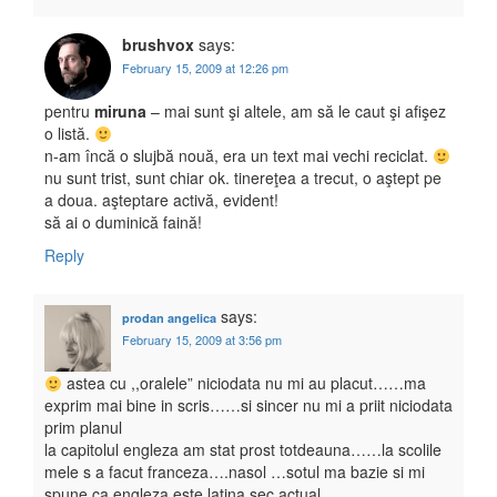
brushvox
says:
February 15, 2009 at 12:26 pm
pentru
miruna
– mai sunt şi altele, am să le caut şi afişez
o listă.
n-am încă o slujbă nouă, era un text mai vechi reciclat.
nu sunt trist, sunt chiar ok. tinereţea a trecut, o aştept pe
a doua. aşteptare activă, evident!
să ai o duminică faină!
Reply
says:
prodan angelica
February 15, 2009 at 3:56 pm
astea cu ,,oralele” niciodata nu mi au placut……ma
exprim mai bine in scris……si sincer nu mi a priit niciodata
prim planul
la capitolul engleza am stat prost totdeauna……la scolile
mele s a facut franceza….nasol …sotul ma bazie si mi
spune ca engleza este latina sec actual………