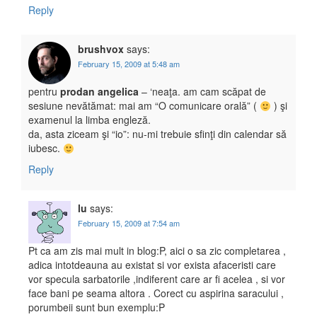
Reply
brushvox
says:
February 15, 2009 at 5:48 am
pentru
prodan angelica
– ‘neaţa. am cam scăpat de
sesiune nevătămat: mai am “O comunicare orală” (
) şi
examenul la limba engleză.
da, asta ziceam şi “io”: nu-mi trebuie sfinţi din calendar să
iubesc.
Reply
lu
says:
February 15, 2009 at 7:54 am
Pt ca am zis mai mult in blog:P, aici o sa zic completarea ,
adica intotdeauna au existat si vor exista afaceristi care
vor specula sarbatorile ,indiferent care ar fi acelea , si vor
face bani pe seama altora . Corect cu aspirina saracului ,
porumbeii sunt bun exemplu:P