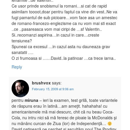
lehamite ..de Valentin..
Ce usor prinde snobismul la romani…si cat de rapid
asimilam toooot,doar pentru faptul ca vine din vest..Ne va
fugi pamantul de sub picioare…vom face asa un amestec
de romano-francezo-englezisme ca nu vom mai sti exact
..ce ..pasareasca vom mai ciripi de …sf Valentin..
Si..recomanzi aspirina…in cazul in care…creste
tensiunea?
Spuneai ca excesul …in cazul asta nu dauneaza grav
sanatatii ….
O zi frumoasa si ……David..la patinoar …ca trece iarna..
Reply
brushvox
says:
February 15, 2009 at 9:06 am
pentru
miruna
– ieri la examen, test grilă, toate variantele
de răspuns erau în latină…am ameţit. hahahaha! cu
americanismele mă mai descurc, chit că nu beau Coca-
Cola, nu intru nici să mă feresc de ploaie la McDonalds şi
nu mănânc curcan de Ziua (lor) de Independenţă…
David patinează pe parchet şi ascultăm noul The Prodigy,