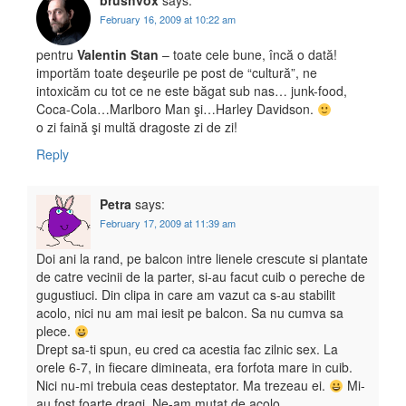
brushvox
says:
February 16, 2009 at 10:22 am
pentru
Valentin Stan
– toate cele bune, încă o dată!
importăm toate deşeurile pe post de “cultură”, ne
intoxicăm cu tot ce ne este băgat sub nas… junk-food,
Coca-Cola…Marlboro Man şi…Harley Davidson.
o zi faină şi multă dragoste zi de zi!
Reply
Petra
says:
February 17, 2009 at 11:39 am
Doi ani la rand, pe balcon intre lienele crescute si plantate
de catre vecinii de la parter, si-au facut cuib o pereche de
gugustiuci. Din clipa in care am vazut ca s-au stabilit
acolo, nici nu am mai iesit pe balcon. Sa nu cumva sa
plece.
Drept sa-ti spun, eu cred ca acestia fac zilnic sex. La
orele 6-7, in fiecare dimineata, era forfota mare in cuib.
Nici nu-mi trebuia ceas desteptator. Ma trezeau ei.
Mi-
au fost foarte dragi. Ne-am mutat de acolo.