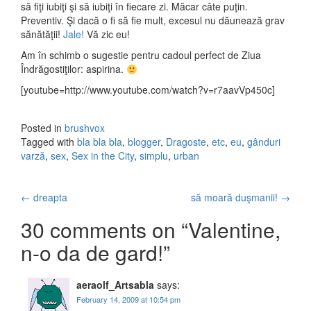
să fiţi iubiţi şi să iubiţi în fiecare zi. Măcar câte puţin.
Preventiv. Şi dacă o fi să fie mult, excesul nu dăunează grav
sănătăţii!
Jale!
Vă zic eu!
Am în schimb o sugestie pentru cadoul perfect de Ziua
Îndrăgostiţilor: aspirina.
[youtube=http://www.youtube.com/watch?v=r7aavVp450c]
Posted in
brushvox
Tagged with
bla bla bla
,
blogger
,
Dragoste
,
etc
,
eu
,
gânduri
varză
,
sex
,
Sex in the City
,
simplu
,
urban
←
dreapta
să moară duşmanii!
→
Post navigation
30 comments on “
Valentine,
n-o da de gard!
”
aeraolf_Artsabla
says:
February 14, 2009 at 10:54 pm