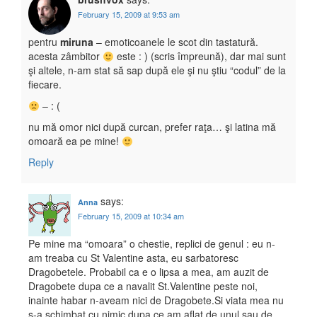
February 15, 2009 at 9:53 am
pentru
miruna
– emoticoanele le scot din tastatură.
acesta zâmbitor
este : ) (scris împreună), dar mai sunt
şi altele, n-am stat să sap după ele şi nu ştiu “codul” de la
fiecare.
– : (
nu mă omor nici după curcan, prefer raţa… şi latina mă
omoară ea pe mine!
Reply
says:
Anna
February 15, 2009 at 10:34 am
Pe mine ma “omoara” o chestie, replici de genul : eu n-
am treaba cu St Valentine asta, eu sarbatoresc
Dragobetele. Probabil ca e o lipsa a mea, am auzit de
Dragobete dupa ce a navalit St.Valentine peste noi,
inainte habar n-aveam nici de Dragobete.Si viata mea nu
s-a schimbat cu nimic dupa ce am aflat de unul sau de