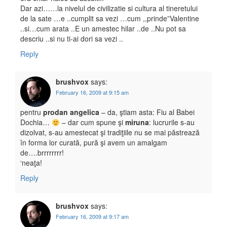
Dar azi……la nivelul de civilizatie si cultura al tineretului
de la sate …e ..cumplit sa vezi …cum ,,prinde”Valentine
..si…cum arata ..E un amestec hilar ..de ..Nu pot sa
descriu ..si nu ti-ai dori sa vezi ..
Reply
brushvox
says:
February 16, 2009 at 9:15 am
pentru
prodan angelica
– da, ştiam asta: Fiu al Babei
Dochia…
– dar cum spune şi
miruna
: lucrurile s-au
dizolvat, s-au amestecat şi tradiţiile nu se mai păstrează
în forma lor curată, pură şi avem un amalgam
de….brrrrrrrr!
‘neaţa!
Reply
brushvox
says:
February 16, 2009 at 9:17 am