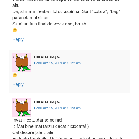
altul.
Da, si n-am treaba nici cu aspirina. Sunt “cobza”, “bag”
paracetamol sinus.
Sa ai un fain final de week end, brush!
Reply
miruna
says:
February 15, 2009 at 10:52 am
Reply
miruna
says:
February 15, 2009 at 10:58 am
Invat incet…dar temeinic!
-:(Mai bine mai tarziu decat niciodata!:)
Cat despre jale…jale!
Pe toate fronturile..Dar romanul…calcat pe cap ..de e..tot