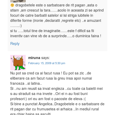
dragobetele este o sarbatoare de rit pagan ,asta o
stiam ,am crescut la tara……acolo in aceasta zi se aprind
focuri de catre barbatii satelor si isi striga iubitele in
diferite forme (ironie ,declaratii ,regrete etc) ..e amuzant
……..:)
si tu …..totul tine de imaginatie……este f dificil sa fii
inventiv can vine vb de a surprinde…..o duminica faina !
Reply
miruna
says:
February 15, 2009 at 5:30 pm
Nu pot sa cred ca ai facut rusa ! Eu pot sa zic ..de
eliberare ca am facut rusa la greu insa apoi numai
franceza ..si latina..
Si ..nu am reusit sa invat engleza ..cu toate ca baietii mei
s-au straduit sa ma invete ..Ori ei n-au fost buni
profesori:) ori eu am fost o pacoste de eleva-:(
Si bine a punctat Angelica..Dragobetele e o sarbatoare de
rit pagan dar cu frumusetea ei arhaica ..In mediul rural
era chiar haios sa asculti..