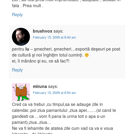
fata . Prea mult .
Reply
brushvox
says:
February 15, 2009 at 8:40 am
pentru
lu
– şmecheri, şmecheri…exportă deşeuri pe post
de cultură şi noi înghiţim totul cuminţi.
ei, îi mănânc şi eu, ce să fac?!
Reply
miruna
says:
February 15, 2009 at 8:54 am
Cred ca va trebui ,cu timpul,sa se adauge zile in
calendar..poi ziua pamantului ,ziua apei…….(si cand te
gandesti ca …vom fi pana la urma toti o apa s-un
pamant),ziua..ziua…
Ne va fi lehamite de atatea zile cum vad ca va e voua