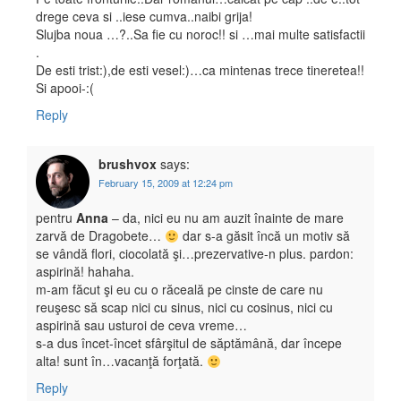
drege ceva si ..iese cumva..naibi grija!
Slujba noua …?..Sa fie cu noroc!! si …mai multe satisfactii
.
De esti trist:),de esti vesel:)…ca mintenas trece tineretea!!
Si apooi-:(
Reply
brushvox
says:
February 15, 2009 at 12:24 pm
pentru
Anna
– da, nici eu nu am auzit înainte de mare
zarvă de Dragobete…
dar s-a găsit încă un motiv să
se vândă flori, ciocolată şi…prezervative-n plus. pardon:
aspirină! hahaha.
m-am făcut şi eu cu o răceală pe cinste de care nu
reuşesc să scap nici cu sinus, nici cu cosinus, nici cu
aspirină sau usturoi de ceva vreme…
s-a dus încet-încet sfârşitul de săptămână, dar începe
alta! sunt în…vacanţă forţată.
Reply