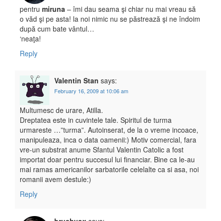
pentru
miruna
– îmi dau seama şi chiar nu mai vreau să
o văd şi pe asta! la noi nimic nu se păstrează şi ne îndoim
după cum bate vântul…
‘neaţa!
Reply
Valentin Stan
says:
February 16, 2009 at 10:06 am
Multumesc de urare, Atilla.
Dreptatea este in cuvintele tale. Spiritul de turma
urmareste …”turma”. Autoinserat, de la o vreme incoace,
manipuleaza, inca o data oamenii:) Motiv comercial, fara
vre-un substrat anume Sfantul Valentin Catolic a fost
importat doar pentru succesul lui financiar. Bine ca le-au
mai ramas americanilor sarbatorile celelalte ca si asa, noi
romanii avem destule:)
Reply