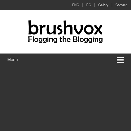
Skip to content
Skip to main menu
ENG
RO
Gallery
Contact
Menu