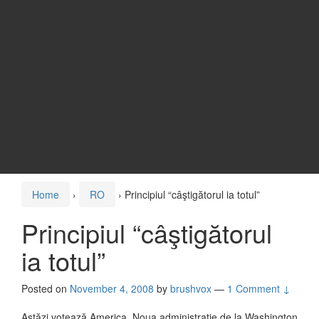
Home
›
RO
›
Principiul “câştigătorul ia totul”
Principiul “câştigătorul
ia totul”
Posted on
November 4, 2008
by
brushvox
—
1 Comment ↓
Astăzi votează America. Noua administraţie de la Washington