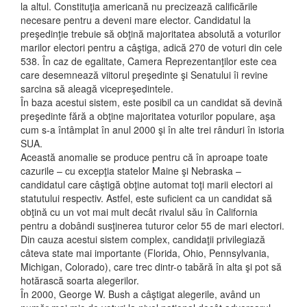
la altul. Constituţia americană nu precizează calificările
necesare pentru a deveni mare elector. Candidatul la
preşedinţie trebuie să obţină majoritatea absolută a voturilor
marilor electori pentru a câştiga, adică 270 de voturi din cele
538. În caz de egalitate, Camera Reprezentanţilor este cea
care desemnează viitorul preşedinte şi Senatului îi revine
sarcina să aleagă vicepreşedintele.
În baza acestui sistem, este posibil ca un candidat să devină
preşedinte fără a obţine majoritatea voturilor populare, aşa
cum s-a întâmplat în anul 2000 şi în alte trei rânduri în istoria
SUA.
Această anomalie se produce pentru că în aproape toate
cazurile – cu excepţia statelor Maine şi Nebraska –
candidatul care câştigă obţine automat toţi marii electori ai
statutului respectiv. Astfel, este suficient ca un candidat să
obţină cu un vot mai mult decât rivalul său în California
pentru a dobândi susţinerea tuturor celor 55 de mari electori.
Din cauza acestui sistem complex, candidaţii privilegiază
câteva state mai importante (Florida, Ohio, Pennsylvania,
Michigan, Colorado), care trec dintr-o tabără în alta şi pot să
hotărască soarta alegerilor.
În 2000, George W. Bush a câştigat alegerile, având un