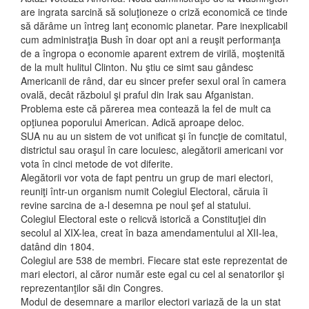
are ingrata sarcină să soluţioneze o criză economică ce tinde
să dărâme un întreg lanţ economic planetar. Pare inexplicabil
cum administraţia Bush în doar opt ani a reuşit performanţa
de a îngropa o economie aparent extrem de virilă, moştenită
de la mult hulitul Clinton. Nu ştiu ce simt sau gândesc
Americanii de rând, dar eu sincer prefer sexul oral în camera
ovală, decât războiul şi praful din Irak sau Afganistan.
Problema este că părerea mea contează la fel de mult ca
opţiunea poporului American. Adică aproape deloc.
SUA nu au un sistem de vot unificat şi în funcţie de comitatul,
districtul sau oraşul în care locuiesc, alegătorii americani vor
vota în cinci metode de vot diferite.
Alegătorii vor vota de fapt pentru un grup de mari electori,
reuniţi într-un organism numit Colegiul Electoral, căruia îi
revine sarcina de a-l desemna pe noul şef al statului.
Colegiul Electoral este o relicvă istorică a Constituţiei din
secolul al XIX-lea, creat în baza amendamentului al XII-lea,
datând din 1804.
Colegiul are 538 de membri. Fiecare stat este reprezentat de
mari electori, al căror număr este egal cu cel al senatorilor şi
reprezentanţilor săi din Congres.
Modul de desemnare a marilor electori variază de la un stat