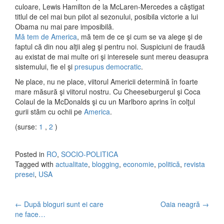
culoare, Lewis Hamilton de la McLaren-Mercedes a câştigat
titlul de cel mai bun pilot al sezonului, posibila victorie a lui
Obama nu mai pare imposibilă.
Mă tem de America
, mă tem de ce şi cum se va alege şi de
faptul că din nou alţii aleg şi pentru noi. Suspiciuni de fraudă
au existat de mai multe ori şi interesele sunt mereu deasupra
sistemului, fie el şi
presupus democratic
.
Ne place, nu ne place, viitorul Americii determină în foarte
mare măsură şi viitorul nostru. Cu Cheeseburgerul şi Coca
Colaul de la McDonalds şi cu un Marlboro aprins în colţul
gurii stăm cu ochii pe
America
.
(surse:
1
,
2
)
Posted in
RO
,
SOCIO-POLITICA
Tagged with
actualitate
,
blogging
,
economie
,
politică
,
revista
presei
,
USA
←
După bloguri sunt ei care
Oaia neagră
→
Post navigation
ne face…