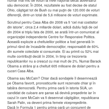
număr mai mic de voturi la nivel naţional decât adversarul
său democrat. În 2004, rezultatele au fost decise de statul
Ohio, câştigat tot de Bush cu mai puţin de 120.000 de voturi
diferenţă, dintr-un total de 5,6 milioane de voturi exprimate.
Scrutinul pentru Casa Alba din 2008 va fi “cel mai costisitor
din istorie”, circa 2,4 miliarde dolari, adică dublu faţă de cel
din 2004 si triplu fata de 2000, se arată într-un comunicat al
organizaţiei independente Centre for Responsive Politics.
Această explozie a cheltuielilor politice a fost generată în
primul rând de încasările democraţilor, responsabili de 60%
din sumele colectate si consumate. Ei au primit cu 52% mai
multe contribuţii decât în 2004, în timp ce trezoreria
republicanilor nu a crescut cu mai mult de 2%. Numai Barack
Obama a strâns şi a cheltuit 605 milioane de dolari pentru a
cuceri Casa Alba.
Obama sau McCain? Chiar dacă sondajele îl desemnează
pe Obama favorit, pronosticurile sunt rezervate chiar şi în
tabăra democrată. Pentru prima oară în istoria SUA, un
candidat de culoare are şanse să devină preşedinte iar în
cazul în care McCain va fi desemnat câştigător, republicana
Sarah Palin, va deveni prima femeie vicepreşedinte.
Dacă în Formula 1 pentru prima oară un concurent de